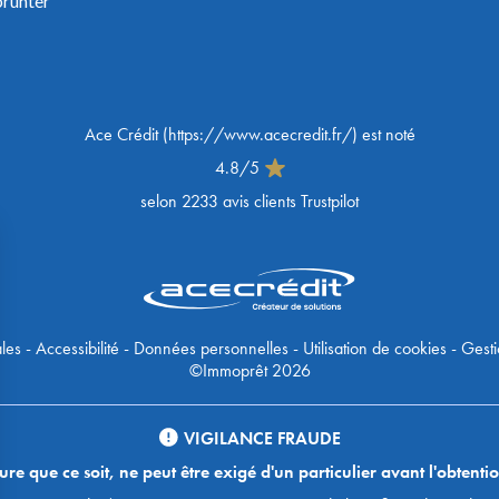
prunter
Ace Crédit
(
https://www.acecredit.fr/
) est noté
4.8
/
5
selon
2233
avis clients Trustpilot
les
-
Accessibilité
-
Données personnelles
-
Utilisation de cookies
-
Gesti
©Immoprêt 2026
VIGILANCE FRAUDE
 que ce soit, ne peut être exigé d'un particulier avant l'obtentio