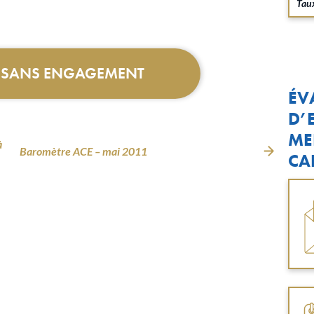
Taux
T SANS ENGAGEMENT
ÉV
D’
ME
à
Baromètre ACE – mai 2011
CA