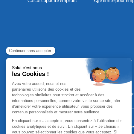
Calcul capacité emprunt
Âge limite pour em
Mentions Léga
Aucun versement, de quelque nature