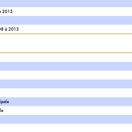
 à 2013
008 à 2013
ipale
le