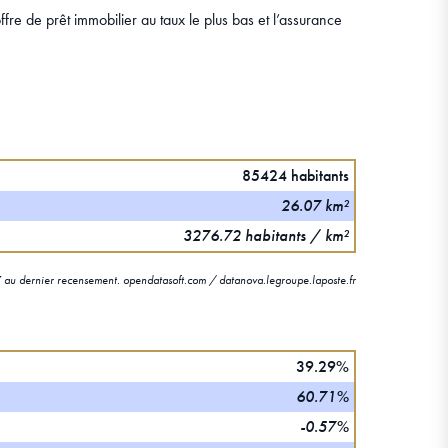
fre de prêt immobilier au taux le plus bas et l’assurance
85424 habitants
26.07 km²
3276.72 habitants / km²
au dernier recensement. opendatasoft.com / datanova.legroupe.laposte.fr
39.29%
60.71%
-0.57%