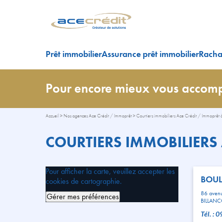
Prêt immobilier
Assurance prêt immobilier
Rachat
Pour encore mieux vous accomp
Accueil
>
Nos agences Ace Crédit / Immoprêt
>
Courtiers immobiliers Ace Crédit / Immoprêt à
COURTIERS IMMOBILIERS 
Pour afficher la carte, veuillez accepter les
BOUL
cookies de cartographie.
86 aven
Gérer mes préférences
BILLAN
Tél. : 