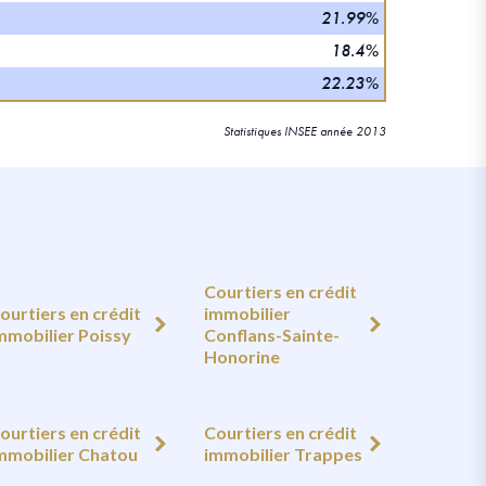
21.99%
18.4%
22.23%
Statistiques INSEE année 2013
Courtiers en crédit
ourtiers en crédit
immobilier
mmobilier Poissy
Conflans-Sainte-
Honorine
ourtiers en crédit
Courtiers en crédit
mmobilier Chatou
immobilier Trappes