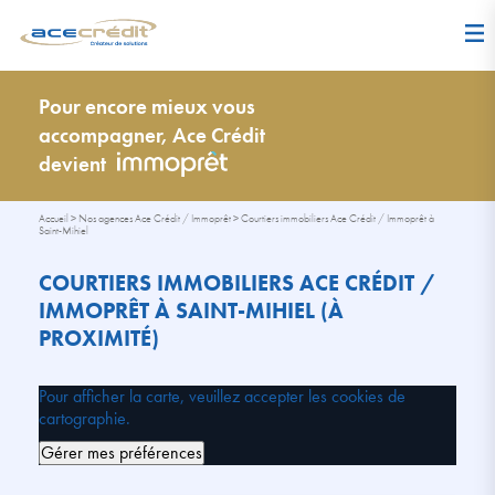
Pour encore mieux vous
accompagner, Ace Crédit
devient
Accueil
>
Nos agences Ace Crédit / Immoprêt
>
Courtiers immobiliers Ace Crédit / Immoprêt à
Saint-Mihiel
COURTIERS IMMOBILIERS ACE CRÉDIT /
IMMOPRÊT À SAINT-MIHIEL (À
PROXIMITÉ)
Pour afficher la carte, veuillez accepter les cookies de
cartographie.
Gérer mes préférences