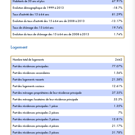
Habitants de 30 ans et plus
67.91%
Evolution démographique de 1999 à 2013
-18.7%
Taux d'activité des 15 à 64 ans
81.29%
Evolution du taux d'activité des 15 à 64 ans de 2008 à 2013
-13.17%
Taux de chômage des 15 à 64 ans
19.74%
Evolution du taux de chômage des 15 à 64 ans de 2008 à 2013
1.74%
Logement
Nombre total de logements
2442
Part des résidences principales
77.07%
Part des résidences secondaires
1.56%
Part des logements vacants
21.38%
Part des logements sociaux
12.61%
Part des ménages propriétaires de leur résidence principale
37.35%
Part des ménages locataires de leur résidence principale
33.5%
Part des résidences principales 1 pièce
1.35%
Part des résidences principales 2 pièces
7%
Part des résidences principales 3 pièces
15.81%
Part des résidences principales 4 pièces
21.17%
Part des résidences principales 5 pièces
31.78%