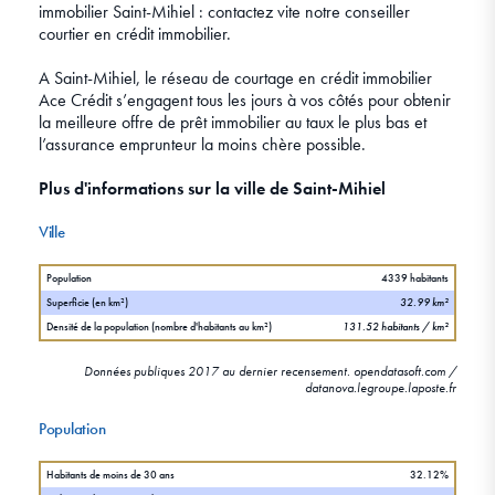
immobilier Saint-Mihiel : contactez vite notre conseiller
courtier en crédit immobilier.
A Saint-Mihiel, le réseau de courtage en crédit immobilier
Ace Crédit s’engagent tous les jours à vos côtés pour obtenir
la meilleure offre de prêt immobilier au taux le plus bas et
l’assurance emprunteur la moins chère possible.
Plus d'informations sur la ville de Saint-Mihiel
Ville
Population
4339 habitants
Superficie (en km²)
32.99 km²
Densité de la population (nombre d'habitants au km²)
131.52 habitants / km²
Données publiques 2017 au dernier recensement. opendatasoft.com /
datanova.legroupe.laposte.fr
Population
Habitants de moins de 30 ans
32.12%