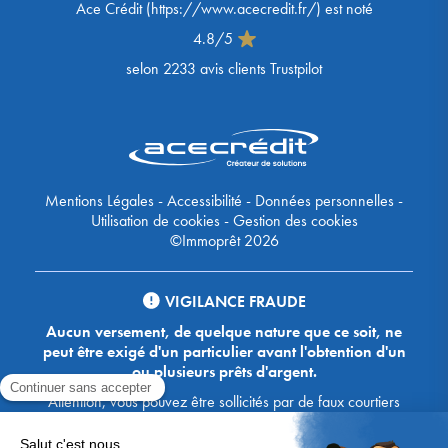
Ace Crédit
(
https://www.acecredit.fr/
) est noté
4.8
/
5
selon
2233
avis clients Trustpilot
Mentions Légales
-
Accessibilité
-
Données personnelles
-
Utilisation de cookies
-
Gestion des cookies
©Immoprêt 2026
VIGILANCE FRAUDE
Aucun versement, de quelque nature que ce soit, ne
peut être exigé d'un particulier avant l'obtention d'un
ou plusieurs prêts d'argent.
Attention, vous pouvez être sollicités par de faux courtiers
Ace Crédit / Immoprêt, qui vous proposent de bénéficier de
crédits, en vous demandant de transmettre des documents,